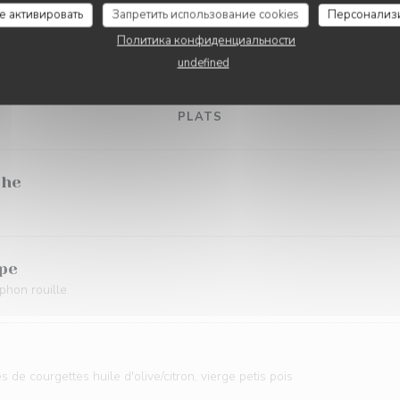
се активировать
Запретить использование cookies
Персонализ
 légumes, chou rouge, fèves, grenade, sauce soja sésame
Политика конфиденциальности
undefined
PLATS
che
lpe
phon rouille
 de courgettes huile d'olive/citron, vierge petis pois