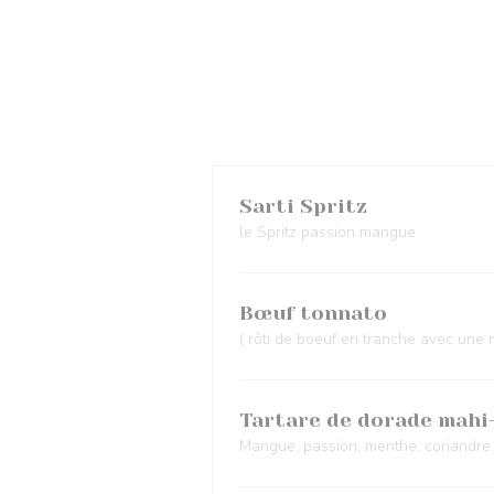
Sarti Spritz
le Spritz passion mangue
Bœuf tonnato
( rôti de boeuf en tranche avec une 
Tartare de dorade mahi
Mangue, passion, menthe, coriandre, l