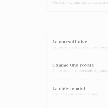
Mesclun, frites maison, sauce tartare
La marseillaise
Sauce tomate, filets d'anchois, fleur
Comme une royale
Sauce tomate, chiffonnade de jambon 
La chèvre miel
Crème fraîche, emmental, noix