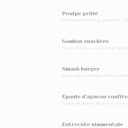
Poulpe grillé
Pommes de terre à la galicienne, crè
Gambas snackées
Risotto crèmeux, sauce vierge grena
Smash burger
Boeuf angus, cheddar affiné, cornich
Épaule d'agneau confite
Écrasé de pomme de terre à l'huile d'o
Entrecôte simmentale