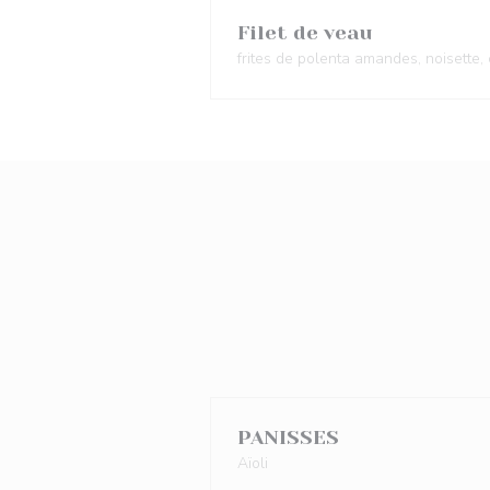
Filet de veau
frites de polenta amandes, noisette, 
PANISSES
Aïoli