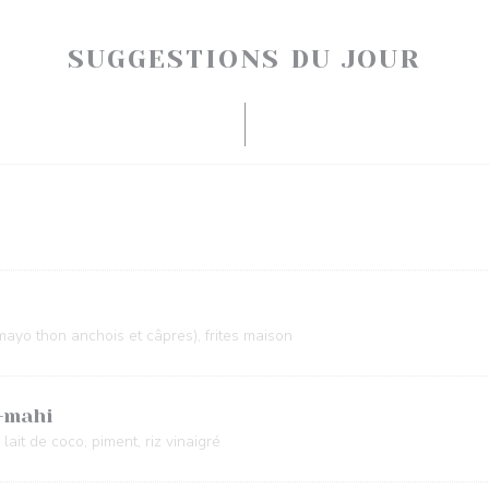
SUGGESTIONS DU JOUR
mayo thon anchois et câpres), frites maison
-mahi
ait de coco, piment, riz vinaigré