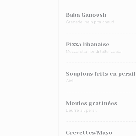
Baba Ganoush
Grenade, pain pita chaud
Pizza libanaise
Mozzarella fior di latte, zaatar
Soupions frits en persi
Aïoli
Moules gratinées
Beurre ail persil
Crevettes/Mayo