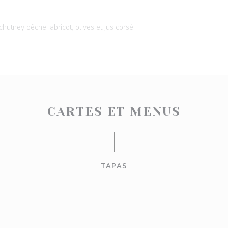
chutney pêche, abricot, olives et jus corsé
CARTES ET MENUS
TAPAS