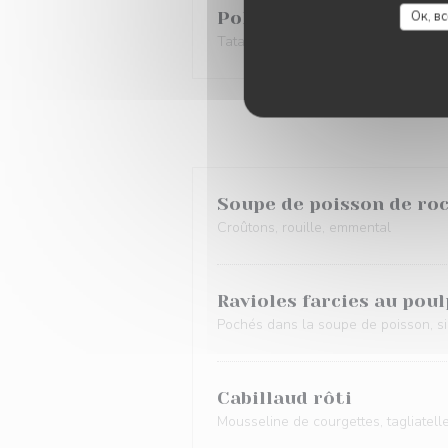
Ок, в
Poke bowl
Tataki de thon, avocat, julienne de
Soupe de poisson de ro
Croûtons, rouille, emmental
Ravioles farcies au pou
Pochés dans la soupe de poisson, si
Cabillaud rôti
Mousseline de courgettes, tagliatelles