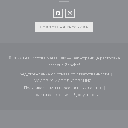
Facebook ((открывается в новом 
Instagram ((открывается в н
НОВОСТНАЯ РАССЫЛКА
© 2026 Les Trottoirs Marseillais — Веб-страница ресторана
((открывается в новом ок
создана
Zenchef
Предупреждение об отказе от ответственности
((открывается в новом окне))
УСЛОВИЯ ИСПОЛЬЗОВАНИЯ
((открывается в новом окне))
Политика защиты персональных данных
((открывается в новом окне))
Политика печенье
Доступность
((открывается в новом окне))
((открывается в новом