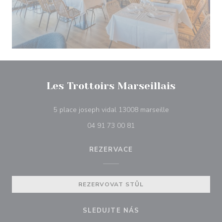
Les Trottoirs Marseillais
((otevře se v no
5 place joseph vidal 13008 marseille
04 91 73 00 81
REZERVACE
REZERVOVAT STŮL
SLEDUJTE NÁS