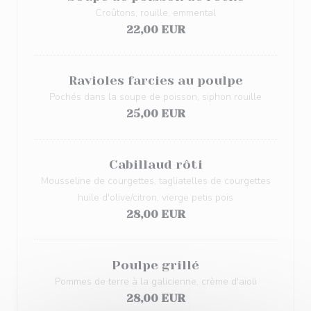
Croûtons, rouille, emmental
22,00 EUR
Ravioles farcies au poulpe
Pochés dans la soupe de poisson, siphon rouille
25,00 EUR
Cabillaud rôti
Mousseline de courgettes, tagliatelles de courgettes
huile d'olive/citron, vierge petis pois
28,00 EUR
Poulpe grillé
Pommes de terre à la galicienne, crème d'aïoli
28,00 EUR