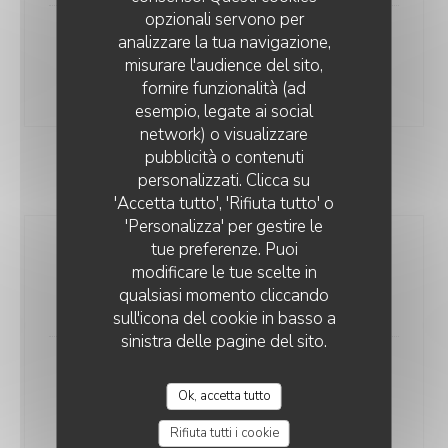
opzionali servono per
analizzare la tua navigazione,
Entrecôte simmentale
misurare l'audience del sito,
Mesclun, frites maison, sauce tartare
fornire funzionalità (ad
32,00 EUR
esempio, legate ai social
network) o visualizzare
LES TROTTOIRS MARSEILLAIS
pubblicità o contenuti
personalizzati. Clicca su
PIZZA
'Accetta tutto', 'Rifiuta tutto' o
'Personalizza' per gestire le
tue preferenze. Puoi
La marseillaise
modificare le tue scelte in
Sauce tomate, filets d'anchois, fleurs de câpres
qualsiasi momento cliccando
17,00 EUR
sull'icona del cookie in basso a
sinistra delle pagine del sito.
Comme une royale
Ok, accetta tutto
Sauce tomate, chiffonnade de jambon blanc,
champignons de paris, mozzarella fior di latte
Rifiuta tutti i cookie
19,00 EUR