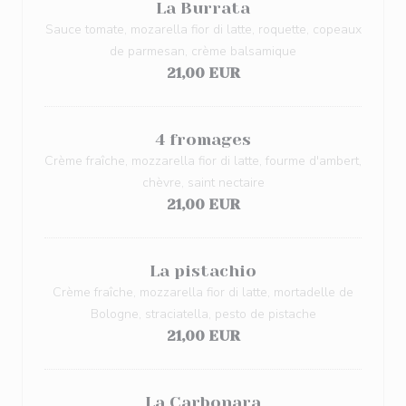
La Burrata
Sauce tomate, mozarella fior di latte, roquette, copeaux
de parmesan, crème balsamique
21,00 EUR
4 fromages
Crème fraîche, mozzarella fior di latte, fourme d'ambert,
chèvre, saint nectaire
21,00 EUR
La pistachio
Crème fraîche, mozzarella fior di latte, mortadelle de
Bologne, straciatella, pesto de pistache
21,00 EUR
La Carbonara