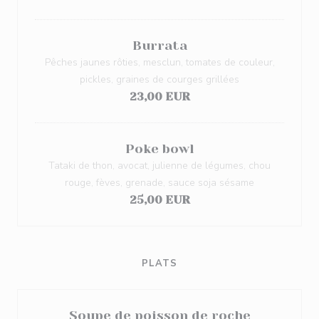
Burrata
Pêches jaunes rôties, mesclun, tomates de couleur,
pickles, graines de courges grillées
23,00 EUR
Poke bowl
Tataki de thon, avocat, julienne de légumes, chou
rouge, fèves, grenade, sauce soja sésame
25,00 EUR
PLATS
Soupe de poisson de roche