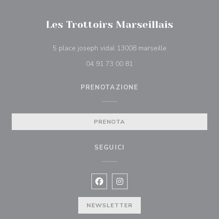
Les Trottoirs Marseillais
((apre una nuova 
5 place joseph vidal 13008 marseille
04 91 73 00 81
PRENOTAZIONE
PRENOTA
SEGUICI
Facebook ((apre una nuova finestra)
Instagram ((apre una nuova fi
NEWSLETTER