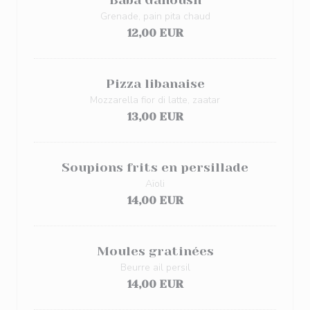
Baba Ganoush
Grenade, pain pita chaud
12,00 EUR
Pizza libanaise
Mozzarella fior di latte, zaatar
13,00 EUR
Soupions frits en persillade
Aïoli
14,00 EUR
Moules gratinées
Beurre ail persil
14,00 EUR