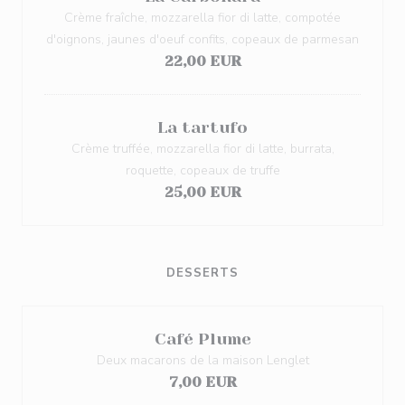
Crème fraîche, mozzarella fior di latte, compotée
d'oignons, jaunes d'oeuf confits, copeaux de parmesan
22,00 EUR
La tartufo
Crème truffée, mozzarella fior di latte, burrata,
roquette, copeaux de truffe
25,00 EUR
DESSERTS
Café Plume
Deux macarons de la maison Lenglet
7,00 EUR