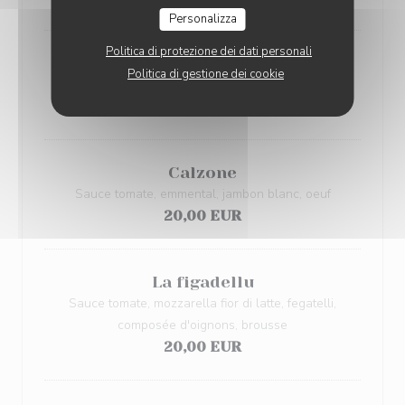
Personalizza
Politica di protezione dei dati personali
La chèvre miel
Politica di gestione dei cookie
Crème fraîche, emmental, noix
20,00 EUR
Calzone
Sauce tomate, emmental, jambon blanc, oeuf
20,00 EUR
La figadellu
Sauce tomate, mozzarella fior di latte, fegatelli,
composée d'oignons, brousse
20,00 EUR