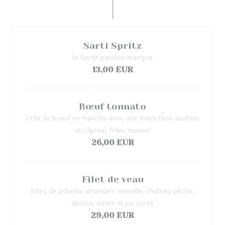
Sarti Spritz
le Spritz passion mangue
13,00 EUR
Bœuf tonnato
( rôti de boeuf en tranche avec une mayo thon anchois
et câpres), frites maison
26,00 EUR
Filet de veau
frites de polenta amandes, noisette, chutney pêche,
abricot, olives et jus corsé
29,00 EUR