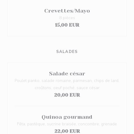
Crevettes/Mayo
8 pièces
15,00 EUR
SALADES
Salade césar
Poulet panko, salade romaine, parmesan, chips de lard,
croûtons, oeuf poché, sauce césar
20,00 EUR
Quinoa gourmand
Fêta, pastèque, sucrine braisée, concombre, grenade
22,00 EUR