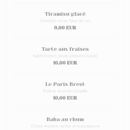
Tiramisu glacé
Crumble cacao fleur de sel
9,00 EUR
Tarte aux fraises
Sablé breton, pesto pistache basilic
10,00 EUR
Le Paris Brest
Praliné amande noisette
10,00 EUR
Baba au rhum
Crème montée vanille et mascarpone