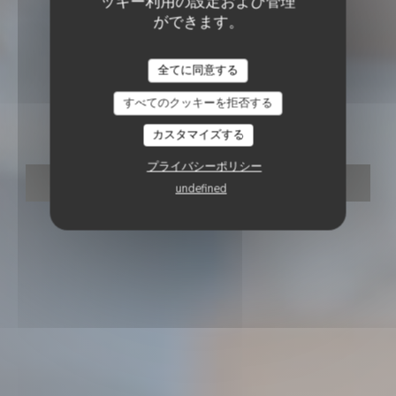
ッキー利用の設定および管理
BISTRO / CUISINE FRANÇAISE / TERRASSE
•
ができます。
MARSEILLE
Les Trottoirs
LES TROTTOIRS MARSEILLAIS
全てに同意する
すべてのクッキーを拒否する
Marseillais
カスタマイズする
プライバシーポリシー
予約
undefined