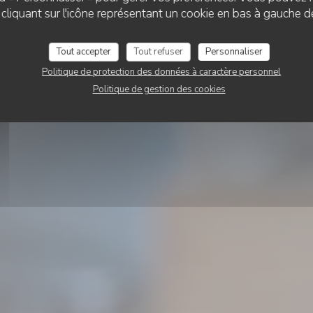
 Trottoirs Marseil
liquant sur l'icône représentant un cookie en bas à gauche d
Tout accepter
Tout refuser
Personnaliser
RÉSERVER
Politique de protection des données à caractère personnel
Politique de gestion des cookies