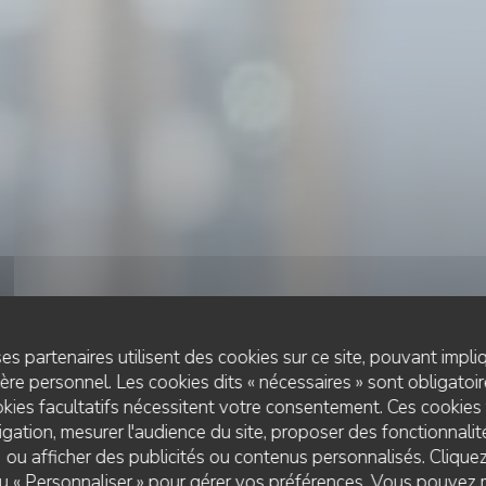
es partenaires utilisent des cookies sur ce site, pouvant impli
re personnel. Les cookies dits « nécessaires » sont obligatoire
kies facultatifs nécessitent votre consentement. Ces cookies 
gation, mesurer l'audience du site, proposer des fonctionnalité
 ou afficher des publicités ou contenus personnalisés. Clique
BISTROT / CUISINE FRANÇAISE / TERRASSE
•
MARSEILLE
 ou « Personnaliser » pour gérer vos préférences. Vous pouvez 
LES TROTTOIRS MARSEILLAIS