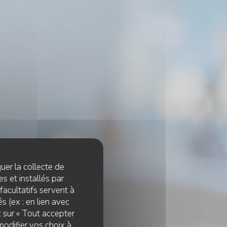
quer la collecte de
s et installés par
facultatifs servent à
s (ex : en lien avec
z sur « Tout accepter
modifier vos choix à